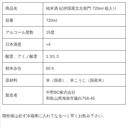
商品名
純米酒 紀伊国屋文左衛門 720ml 箱入り
容量
720ml
アルコール度数
15度
日本酒度
+4
酸度、アミノ酸度
1.3/1.3
精米歩合
65％
原材料
米（国産）、米こうじ（国産米）
中野BC株式会社
製造者
和歌山県海南市藤白758-45
開栓後は必ず冷蔵庫に入れてなるべく早くお飲み下さい。