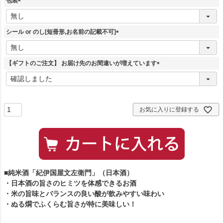
包装
(
必
須
シール or のし[短冊形,お名前の記載不可]
)
(
必
須
【ギフトのご注文】 お届け先のお間違いが増えています
)
(
必
須
)
お気に入りに登録する
■純米酒「紀伊国屋文左衛門」（日本酒）
・日本酒の旨さのヒミツを体感できるお酒
・米の旨味とバランスの良い酸が飲みやすい味わい
・ぬる燗でふくらむ旨さが特に美味しい！