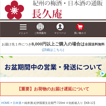
メニュー
ご利用案内
マイページ
買い物カゴ
8,000円以上ご購入の場合は
お届け先１件につき
全国送料無料
(詳細はこちら)
【重要】お荷物のお届け遅延について
HOME
日本酒
純米酒 紀伊国屋文左衛門 720ml ※化粧箱入り【KB-12】