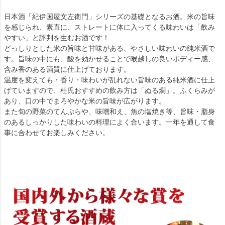
日本酒「紀伊国屋文左衛門」シリーズの基礎となるお酒。米の旨味
を感じられ、素直に、ストレートに体に入ってくる味わいは「飲み
やすい」と評判を生むお酒です！
どっしりとした米の旨味と甘味がある、やさしい味わいの純米酒で
す。旨味の中にも、酸を効かせることで喉越しの良いボディー感、
含み香のある酒質に仕上げております。
温度を変えても・香り・味わいが乱れない旨味のある純米酒に仕上
げていますので、杜氏おすすめの飲み方は「ぬる燗」。ふくらみが
あり、口の中でまろやかな米の旨味が広がります。
また旬の野菜のてんぷらや、味噌和え、魚の塩焼き等、旨味・脂身
のあるしっかりした味わいの料理によく合います。一年を通して食
事に合わせてお楽しみください。