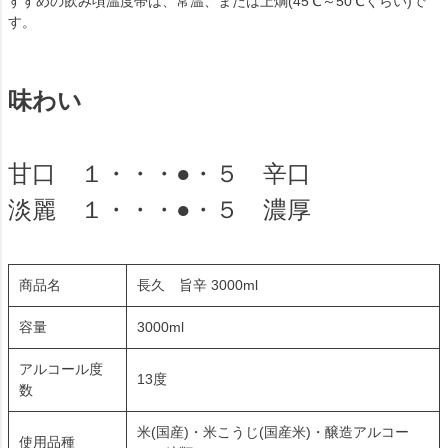
すすめの飲み頃温度帯は、常温、または上燗(45℃～50℃くらい)で
す。
味わい
甘口 １・・・●・５ 辛口
淡麗 １・・・●・５ 濃厚
商品名
長久 旨辛 3000ml
容量
3000ml
アルコール度
13度
数
米(国産)・米こうじ(国産米)・醸造アルコー
使用品種