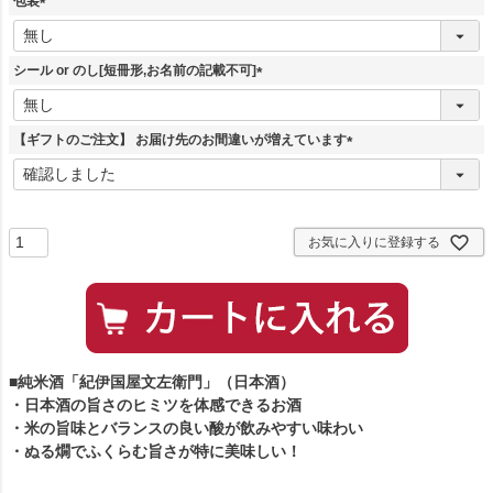
包装
(
必
須
シール or のし[短冊形,お名前の記載不可]
)
(
必
須
【ギフトのご注文】 お届け先のお間違いが増えています
)
(
必
須
)
お気に入りに登録する
■純米酒「紀伊国屋文左衛門」（日本酒）
・日本酒の旨さのヒミツを体感できるお酒
・米の旨味とバランスの良い酸が飲みやすい味わい
・ぬる燗でふくらむ旨さが特に美味しい！