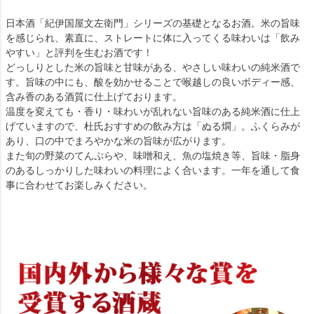
日本酒「紀伊国屋文左衛門」シリーズの基礎となるお酒。米の旨味
を感じられ、素直に、ストレートに体に入ってくる味わいは「飲み
やすい」と評判を生むお酒です！
どっしりとした米の旨味と甘味がある、やさしい味わいの純米酒で
す。旨味の中にも、酸を効かせることで喉越しの良いボディー感、
含み香のある酒質に仕上げております。
温度を変えても・香り・味わいが乱れない旨味のある純米酒に仕上
げていますので、杜氏おすすめの飲み方は「ぬる燗」。ふくらみが
あり、口の中でまろやかな米の旨味が広がります。
また旬の野菜のてんぷらや、味噌和え、魚の塩焼き等、旨味・脂身
のあるしっかりした味わいの料理によく合います。一年を通して食
事に合わせてお楽しみください。