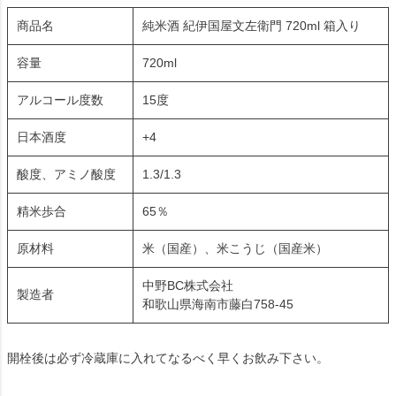
商品名
純米酒 紀伊国屋文左衛門 720ml 箱入り
容量
720ml
アルコール度数
15度
日本酒度
+4
酸度、アミノ酸度
1.3/1.3
精米歩合
65％
原材料
米（国産）、米こうじ（国産米）
中野BC株式会社
製造者
和歌山県海南市藤白758-45
開栓後は必ず冷蔵庫に入れてなるべく早くお飲み下さい。