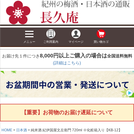
メニュー
ご利用案内
マイページ
買い物カゴ
8,000円以上ご購入の場合は
お届け先１件につき
全国送料無料
(詳細はこちら)
【重要】お荷物のお届け遅延について
HOME
日本酒
純米酒 紀伊国屋文左衛門 720ml ※化粧箱入り【KB-12】