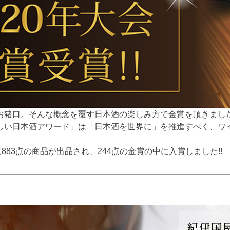
お猪口。そんな概念を覆す日本酒の楽しみ方で金賞を頂きました
しい日本酒アワード」は「日本酒を世界に」を推進すべく、ワイ
883点の商品が出品され、244点の金賞の中に入賞しました!!