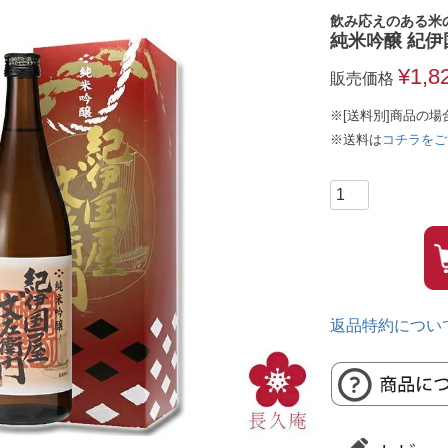
飲み応えのある米
純米吟醸 紀伊
¥
1,8
販売価格
※[送料別]商品の場
※送料は
コチラをご
返品特約につい