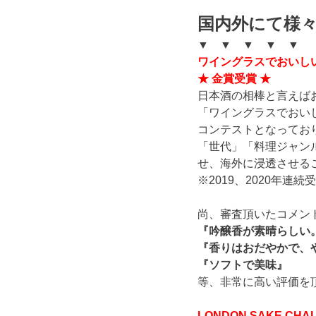
国内外にて様
▼ ▼ ▼ ▼ ▼
ワイングラスでおいしい
★ 金賞受賞 ★
日本酒の相棒と言えば
「ワイングラスでおい
コンテストとなってお
「世代」「料理ジャン
せ、海外に浸透させる
※2019、2020年連続
尚、審査頂いたコメン
『吟醸香が素晴らしい
『香りはおだやかで、
『ソフトで美味』
等、非常に高い評価を
LONDON SAKE C