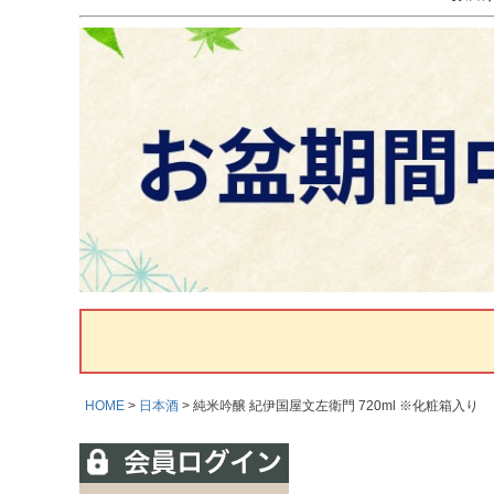
HOME
日本酒
純米吟醸 紀伊国屋文左衛門 720ml ※化粧箱入り