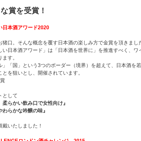
々な賞を受賞！
日本酒アワード2020
お猪口。そんな概念を覆す日本酒の楽しみ方で金賞を頂きました
しい日本酒アワード」は「日本酒を世界に」を推進すべく、ワイ
ります。
ル」「国」という3つのボーダー（境界）を超えて、日本酒を
ことを狙いとし、開催されています。
受賞
トとして
。柔らかい飲み口で女性向け』
やわらかな吟醸の味』
頂戴いたしました！
HALLENGEロンドン酒チャレンジ 2015