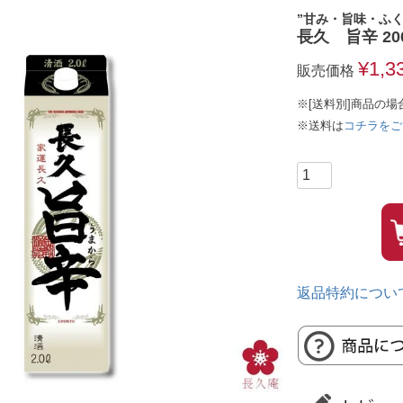
”甘み・旨味・ふく
長久 旨辛 200
¥
1,3
販売価格
※[送料別]商品の場
※送料は
コチラをご
返品特約につい