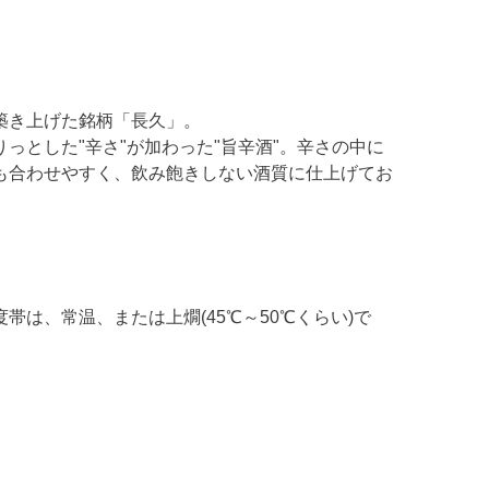
築き上げた銘柄「長久」。
っとした"辛さ"が加わった"旨辛酒"。辛さの中に
も合わせやすく、飲み飽きしない酒質に仕上げてお
は、常温、または上燗(45℃～50℃くらい)で