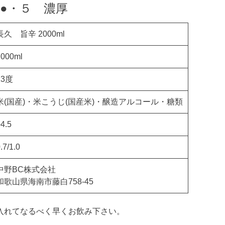
●・５ 濃厚
長久 旨辛 2000ml
2000ml
13度
米(国産)・米こうじ(国産米)・醸造アルコール・糖類
4.5
.7/1.0
中野BC株式会社
和歌山県海南市藤白758-45
入れてなるべく早くお飲み下さい。