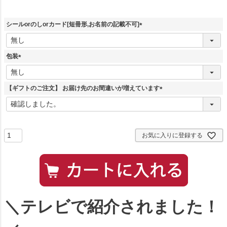
シールorのしorカード[短冊形,お名前の記載不可]
(
必
須
包装
)
(
必
須
【ギフトのご注文】 お届け先のお間違いが増えています
)
(
必
須
)
お気に入りに登録する
＼テレビで紹介されました！