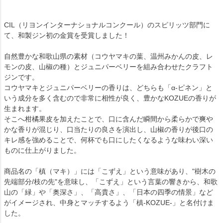
CIL（リヨンインターナショナルコンクール）のスピリッツ部門に
て、和製ジン初の金賞を受賞しました！
自然豊かな和歌山県の素材（コウヤマキの葉、温州みかんの皮、レ
モンの皮、山椒の種）とジュニパーベリーを組み合わせたクラフト
ジンです。
コウヤマキとジュニパーベリーの香りは、どちらも「α-ピネン」と
いう成分を多く含むので非常に相性が良く、豊かなKOZUEの香りが
生まれます。
そこへ柑橘果皮を加えたことで、口に含んだ瞬間から柔らかで爽や
かな香りが混じり、口当たりの良さを演出し、山椒の香りが後口の
キレ感を強めることで、何杯でも口にしたくなるような味わい深い
ものに仕上がりました。
商品名の「槙（マキ）」には「こずえ」という意味があり、"樹木の
先端部分/枝の先"を意味し、「こずえ」という言葉の響きから、和歌
山の「緑」や「奥深さ」、「高貴さ」、「日本の四季の情景」など
がイメージされ、中身とマッチするよう「槙-KOZUE-」と名付けま
した。