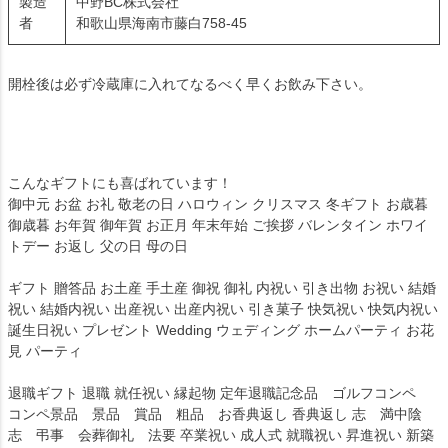
製造
中野BC株式会社
者
和歌山県海南市藤白758-45
開栓後は必ず冷蔵庫に入れてなるべく早くお飲み下さい。
こんなギフトにも喜ばれています！
御中元 お盆 お礼 敬老の日 ハロウィン クリスマス 冬ギフト お歳暮
御歳暮 お年賀 御年賀 お正月 年末年始 ご挨拶 バレンタイン ホワイ
トデー お返し 父の日 母の日
ギフト 贈答品 お土産 手土産 御祝 御礼 内祝い 引き出物 お祝い 結婚
祝い 結婚内祝い 出産祝い 出産内祝い 引き菓子 快気祝い 快気内祝い
誕生日祝い プレゼント Wedding ウェディング ホームパーティ お花
見 パーティ
退職ギフト 退職 就任祝い 縁起物 定年退職記念品 ゴルフコンペ
コンペ景品 景品 賞品 粗品 お香典返し 香典返し 志 満中陰
志 弔事 会葬御礼 法要 卒業祝い 成人式 就職祝い 昇進祝い 新築