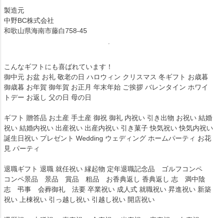
製造元
中野BC株式会社
和歌山県海南市藤白758-45
こんなギフトにも喜ばれています！
御中元 お盆 お礼 敬老の日 ハロウィン クリスマス 冬ギフト お歳暮
御歳暮 お年賀 御年賀 お正月 年末年始 ご挨拶 バレンタイン ホワイ
トデー お返し 父の日 母の日
ギフト 贈答品 お土産 手土産 御祝 御礼 内祝い 引き出物 お祝い 結婚
祝い 結婚内祝い 出産祝い 出産内祝い 引き菓子 快気祝い 快気内祝い
誕生日祝い プレゼント Wedding ウェディング ホームパーティ お花
見 パーティ
退職ギフト 退職 就任祝い 縁起物 定年退職記念品 ゴルフコンペ
コンペ景品 景品 賞品 粗品 お香典返し 香典返し 志 満中陰
志 弔事 会葬御礼 法要 卒業祝い 成人式 就職祝い 昇進祝い 新築
祝い 上棟祝い 引っ越し祝い 引越し祝い 開店祝い