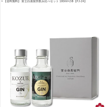
【送料無料】 富士白蒸留所飲み比べセット 180ml×2本【FJ-24】