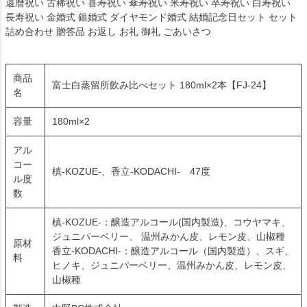
還暦祝い 古稀祝い 喜寿祝い 傘寿祝い 米寿祝い 卒寿祝い 白寿祝い
長寿祝い 金婚式 銀婚式 ダイヤモンド婚式 結婚記念日セット セット
詰め合わせ 贈答品 お返し お礼 御礼 ごあいさつ
商品
富士白蒸留所飲み比べセット 180ml×2本【FJ-24】
名
容量
180ml×2
アル
コー
槙-KOZUE-、香立-KODACHI- 47度
ル度
数
槙-KOZUE-：醸造アルコール(国内製造)、コウヤマキ、
ジュニパーベリー、 温州みかん皮、レモン皮、山椒種
原材
香立-KODACHI-：醸造アルコール（国内製造）、スギ、
料
ヒノキ、ジュニパーベリー、温州みかん皮、レモン皮、
山椒種