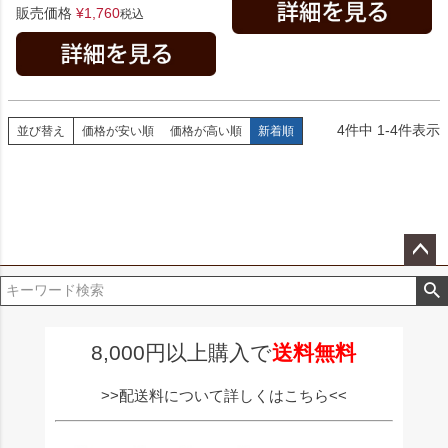
販売価格
¥
1,760
税込
4
件中
1
-
4
件表示
並び替え
価格が安い順
価格が高い順
新着順
ペー
ジト
ップ
へ
8,000円以上購入で
送料無料
>>配送料について詳しくはこちら<<