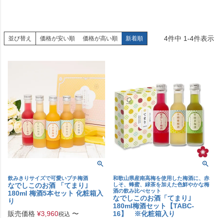
4
件中
1
-
4
件表示
並び替え
価格が安い順
価格が高い順
新着順
飲みきりサイズで可愛いプチ梅酒
和歌山県産南高梅を使用した梅酒に、赤
なでしこのお酒 「てまり｣
しそ、蜂蜜、緑茶を加えた色鮮やかな梅
酒の飲み比べセット
180ml 梅酒5本セット 化粧箱入
なでしこのお酒「てまり｣
り
180ml梅酒セット【TABC-
販売価格
¥
3,960
〜
16】 ※化粧箱入り
税込