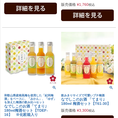
販売価格
¥
1,760
税込
和歌山県産南高梅を使用した「紀州梅
飲みきりサイズで可愛いプチ梅酒
酒」をベースに、「みかん」、「ゆず」
なでしこのお酒 「てまり｣
を加えた梅酒の飲み比べセット
180ml 梅酒セット【T61-30】
なでしこのお酒「てまり｣
180ml梅酒セット【TDEF-
販売価格
¥
3,300
税込
16】 ※化粧箱入り