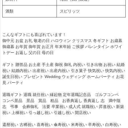
酒類
スピリッツ
こんなギフトにも喜ばれています！
御中元 お盆 お礼 敬老の日 ハロウィン クリスマス 冬ギフト お歳暮
御歳暮 お年賀 御年賀 お正月 年末年始 ご挨拶 バレンタイン ホワイ
トデー お返し 父の日 母の日
ギフト 贈答品 お土産 手土産 御祝 御礼 内祝い 引き出物 お祝い 結婚
祝い 結婚内祝い 出産祝い 出産内祝い 引き菓子 快気祝い 快気内祝い
誕生日祝い プレゼント Wedding ウェディング ホームパーティ お花
見 パーティ
退職ギフト 退職 就任祝い 縁起物 定年退職記念品 ゴルフコンペ
コンペ景品 景品 賞品 粗品 お香典返し 香典返し 志 満中陰
志 弔事 会葬御礼 法要 卒業祝い 成人式 就職祝い 昇進祝い 新築
祝い 上棟祝い 引っ越し祝い 引越し祝い 開店祝い
還暦祝い 古稀祝い 喜寿祝い 傘寿祝い 米寿祝い 卒寿祝い 白寿祝い