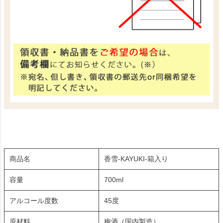
商品名
香雪-KAYUKI-箱入り
容量
700ml
アルコール度数
45度
原材料
梅酒（国内製造）