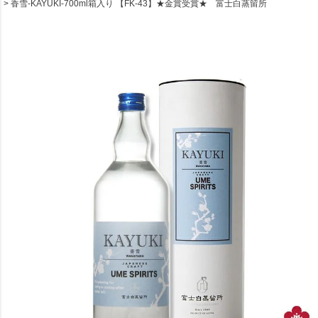
香雪-KAYUKI-700ml箱入り 【FK-43】★金賞受賞★ 富士白蒸留所