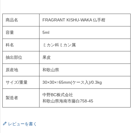
商品名
FRAGRANT KISHU-WAKA 仏手柑
容量
5ml
科名
ミカン科ミカン属
抽出部位
果皮
原産地
和歌山県
サイズ/重量
30×30×↑65mm(ケース入)/0.3kg
中野BC株式会社
製造者
和歌山県海南市藤白758-45
レビューを書く