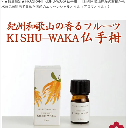
★数量限定★FRAGRANT KISHU-WAKA 仏手柑 【紀州和歌山県産の柑橘から
水蒸気蒸留法で集めた国産のエッセンシャルオイル（アロマオイル）】