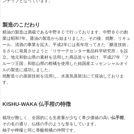
ンナップとなっています。
製造のこだわり
精油の製造は酒蔵である中野ＢＣで行っております。中野ＢＣの創
業は昭和7年。醤油の製造から始まりました。その後、焼酎、リキュ
ール、清酒の事業を拡大。平成2年には長年培ってきた「醸造技術」
をさらに発展させようと「リサーチセンター食品科学研究所」を設
立。地元和歌山県の素材を活用した商品造りを続け、平成27年「フ
ルーツ王国」和歌山県の柑橘を使用した純国産エッセンシャルオイ
ルの製造に成功しました。
焼酎造りの蒸留技術を活用し、水蒸気蒸留法にて採油しておりま
す。
KISHU-WAKA 仏手柑の特徴
栽培が難しく、全国的にも生産量が少なく希少価値の高い
仏手柑
。
その名の通り、仏様の手のような形をしています。
柚子や檸檬と同じ香酸柑橘の仲間です。