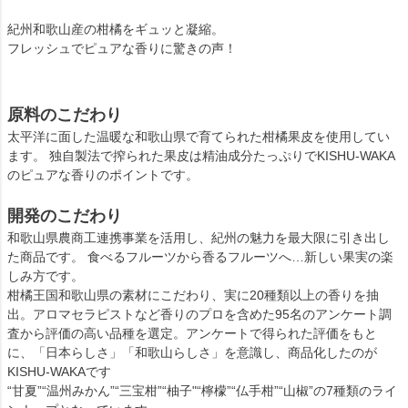
紀州和歌山産の柑橘をギュッと凝縮。
フレッシュでピュアな香りに驚きの声！
原料のこだわり
太平洋に面した温暖な和歌山県で育てられた柑橘果皮を使用してい
ます。 独自製法で搾られた果皮は精油成分たっぷりでKISHU-WAKA
のピュアな香りのポイントです。
開発のこだわり
和歌山県農商工連携事業を活用し、紀州の魅力を最大限に引き出し
た商品です。 食べるフルーツから香るフルーツへ…新しい果実の楽
しみ方です。
柑橘王国和歌山県の素材にこだわり、実に20種類以上の香りを抽
出。アロマセラピストなど香りのプロを含めた95名のアンケート調
査から評価の高い品種を選定。アンケートで得られた評価をもと
に、「日本らしさ」「和歌山らしさ」を意識し、商品化したのが
KISHU-WAKAです
“甘夏”“温州みかん”“三宝柑”“柚子"“檸檬”“仏手柑”“山椒”の7種類のライ