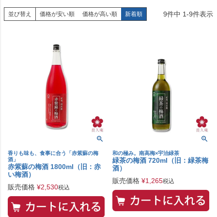
9
件中
1
-
9
件表示
並び替え
価格が安い順
価格が高い順
新着順
香りも味も、食事に合う「赤紫蘇の梅
和の極み。南高梅×宇治緑茶
酒」
緑茶の梅酒 720ml（旧：緑茶梅
赤紫蘇の梅酒 1800ml（旧：赤
酒）
い梅酒）
販売価格
¥
1,265
税込
販売価格
¥
2,530
税込