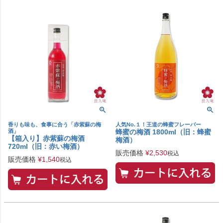
香りも味も、食事に合う「赤紫蘇の梅
人気No.１！王道の蜂蜜フレーバー
酒」
蜂蜜の梅酒 1800ml（旧：蜂蜜
【箱入り】赤紫蘇の梅酒
梅酒）
720ml（旧：赤い梅酒）
販売価格
¥
2,530
税込
販売価格
¥
1,540
税込