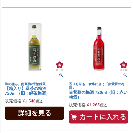
和の極み。南高梅×宇治緑茶
香りも味も、食事に合う「赤紫蘇の梅
【箱入り】緑茶の梅酒
酒」
赤紫蘇の梅酒 720ml（旧：赤い
720ml（旧：緑茶梅酒）
梅酒）
販売価格
¥
1,540
税込
販売価格
¥
1,265
税込