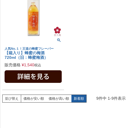
人気No.１！王道の蜂蜜フレーバー
【箱入り】蜂蜜の梅酒
720ml（旧：蜂蜜梅酒）
販売価格
¥
1,540
税込
9
件中
1
-
9
件表示
並び替え
価格が安い順
価格が高い順
新着順