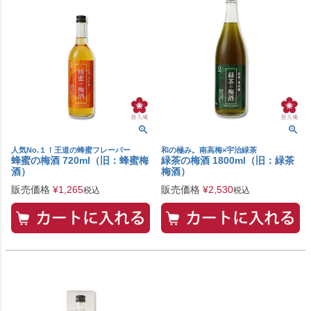
人気No.１！王道の蜂蜜フレーバー
和の極み。南高梅×宇治緑茶
蜂蜜の梅酒 720ml（旧：蜂蜜梅
緑茶の梅酒 1800ml（旧：緑茶
酒）
梅酒）
販売価格
¥
1,265
販売価格
¥
2,530
税込
税込