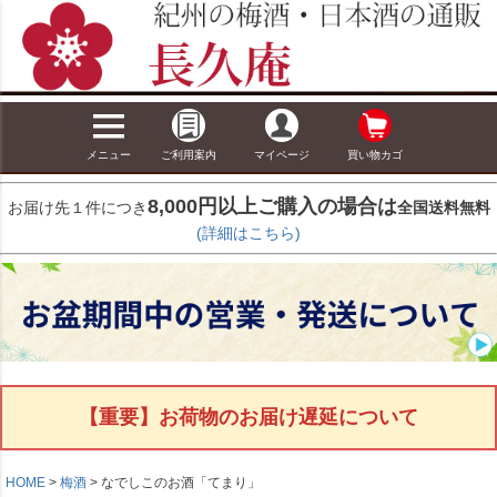
メニュー
ご利用案内
マイページ
買い物カゴ
8,000円以上ご購入の場合は
お届け先１件につき
全国送料無料
(詳細はこちら)
【重要】お荷物のお届け遅延について
HOME
梅酒
なでしこのお酒「てまり」