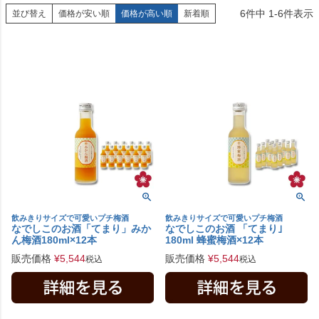
6
件中
1
-
6
件表示
並び替え
価格が安い順
価格が高い順
新着順
飲みきりサイズで可愛いプチ梅酒
飲みきりサイズで可愛いプチ梅酒
なでしこのお酒「てまり」みか
なでしこのお酒 「てまり｣
ん梅酒180ml×12本
180ml 蜂蜜梅酒×12本
販売価格
¥
5,544
販売価格
¥
5,544
税込
税込