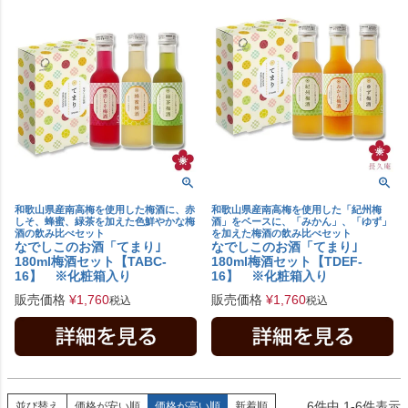
和歌山県産南高梅を使用した梅酒に、赤
和歌山県産南高梅を使用した「紀州梅
しそ、蜂蜜、緑茶を加えた色鮮やかな梅
酒」をベースに、「みかん」、「ゆず」
酒の飲み比べセット
を加えた梅酒の飲み比べセット
なでしこのお酒「てまり｣
なでしこのお酒「てまり｣
180ml梅酒セット【TABC-
180ml梅酒セット【TDEF-
16】 ※化粧箱入り
16】 ※化粧箱入り
販売価格
¥
1,760
販売価格
¥
1,760
税込
税込
6
件中
1
-
6
件表示
並び替え
価格が安い順
価格が高い順
新着順