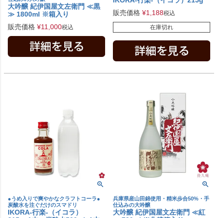
大吟醸 紀伊国屋文左衛門 ≪黒
販売価格
¥
1,188
税込
≫ 1800ml ※箱入り
販売価格
¥
11,000
税込
在庫切れ
●うめ入りで爽やかなクラフトコーラ●
兵庫県産山田錦使用・精米歩合50%・手
炭酸水を注ぐだけのスマドリ
仕込みの大吟醸
IKORA-行楽-（イコラ）
大吟醸 紀伊国屋文左衛門 ≪紅