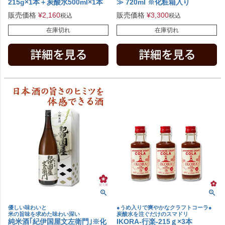
215g×1本＋炭酸水500ml×1本
≫ 720ml ※化粧箱入り
販売価格
¥
2,160
販売価格
¥
3,300
税込
税込
在庫切れ
在庫切れ
優しい味わいと
●うめ入りで爽やかなクラフトコーラ●
米の旨味を求めた味わい深い
炭酸水を注ぐだけのスマドリ
純米酒｢紀伊国屋文左衛門｣※化
IKORA-行楽-215ｇ×3本