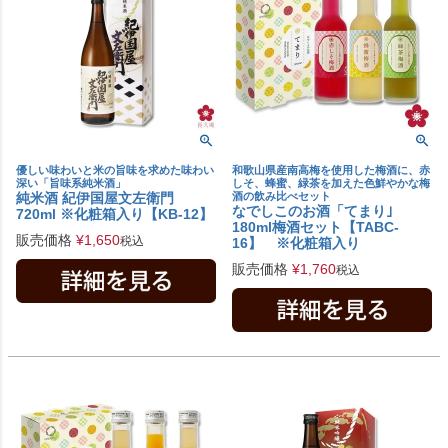
優しい味わいと米の旨味を求めた味わい
和歌山県産南高梅を使用した梅酒に、赤
深い「旨味系純米酒」
しそ、蜂蜜、緑茶を加えた色鮮やかな梅
純米酒 紀伊国屋文左衛門
酒の飲み比べセット
なでしこのお酒「てまり｣
720ml ※化粧箱入り【KB-12】
180ml梅酒セット【TABC-
販売価格
¥
1,650
税込
16】 ※化粧箱入り
販売価格
¥
1,760
税込