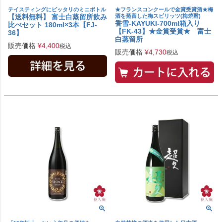
テイスティングにピッタリのミニボトル
★フランスコンクールで金賞受賞酒★梅
【送料無料】 富士白蒸留所飲み
酒を蒸留した梅スピリッツ(梅焼酎)
香雪-KAYUKI-700ml箱入り
比べセット 180ml×3本【FJ-
【FK-43】★金賞受賞★ 富士
36】
白蒸留所
販売価格
¥
4,400
税込
販売価格
¥
4,730
税込