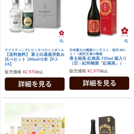
テイスティングにピッタリのミニボトル
日本最大の梅酒コンテスト、初代 NO.
【送料無料】 富士白蒸留所飲み
１！！絶対王者の梅酒
香る南高 紅南高 720ml 箱入り
比べセット 180ml×2本【FJ-
（旧：紀州梅酒「紅南高」）
24】
販売価格
¥
2,970
税込
販売価格
¥
2,970
税込