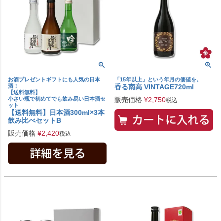
お酒プレゼントギフトにも人気の日本
「15年以上」という年月の価値を。
酒！
香る南高 VINTAGE720ml
【送料無料】
小さい瓶で初めてでも飲み易い日本酒セ
販売価格
¥
2,750
税込
ット
【送料無料】日本酒300ml×3本
飲み比べセットB
販売価格
¥
2,420
税込