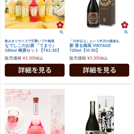
飲みきりサイズで可愛いプチ梅酒
「15年以上」という年月の価値を。
なでしこのお酒 「てまり｣
新 香る南高 VINTAGE
180ml 梅酒セット【T61-30】
720ml【VI-30】
販売価格
¥
3,300
販売価格
¥
3,300
税込
税込