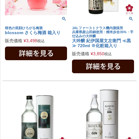
桜色の笑顔ひろがる梅酒
JALファーストクラス機内酒採用
blossom さくら梅酒 箱入り
兵庫県産山田錦使用・精米歩合35%・手
仕込みの大吟醸
販売価格
¥
3,498
大吟醸 紀伊国屋文左衛門 ≪黒
税込
≫ 720ml ※化粧箱入り
販売価格
¥
3,850
税込