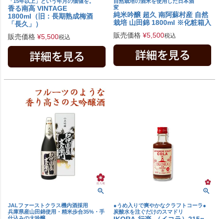
「15年以上」という年月の価値を。
自然栽培の酒米を使用した日本酒
香る南高 VINTAGE
変
純米吟醸 超久 南阿蘇村産 自然
1800ml（旧：長期熟成梅酒
栽培 山田錦 1800ml ※化粧箱入
「長久」）
販売価格
¥
5,500
税込
販売価格
¥
5,500
税込
JALファーストクラス機内酒採用
●うめ入りで爽やかなクラフトコーラ●
兵庫県産山田錦使用・精米歩合35%・手
炭酸水を注ぐだけのスマドリ
仕込みの大吟醸
IKORA-行楽-（イコラ）215g