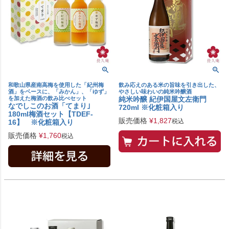
和歌山県産南高梅を使用した「紀州梅
飲み応えのある米の旨味を引き出した、
酒」をベースに、「みかん」、「ゆず」
やさしい味わいの純米吟醸酒
を加えた梅酒の飲み比べセット
純米吟醸 紀伊国屋文左衛門
なでしこのお酒「てまり｣
720ml ※化粧箱入り
180ml梅酒セット【TDEF-
販売価格
¥
1,827
税込
16】 ※化粧箱入り
販売価格
¥
1,760
税込