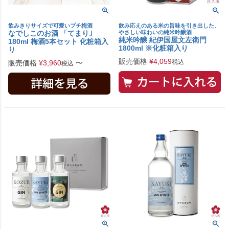
飲みきりサイズで可愛いプチ梅酒
飲み応えのある米の旨味を引き出した、
なでしこのお酒 「てまり｣
やさしい味わいの純米吟醸酒
純米吟醸 紀伊国屋文左衛門
180ml 梅酒5本セット 化粧箱入
1800ml ※化粧箱入り
り
販売価格
¥
4,059
税込
販売価格
¥
3,960
〜
税込