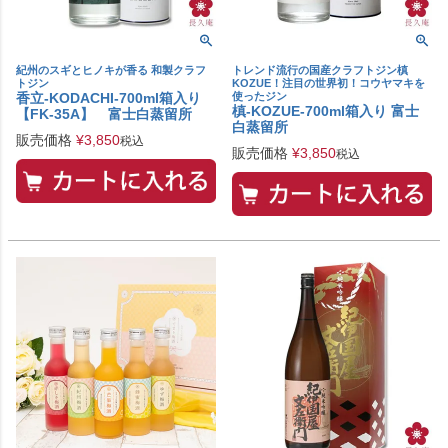
紀州のスギとヒノキが香る 和製クラフ
トレンド流行の国産クラフトジン槙
トジン
KOZUE！注目の世界初！コウヤマキを
香立-KODACHI-700ml箱入り
使ったジン
槙‐KOZUE‐700ml箱入り 富士
【FK-35A】 富士白蒸留所
白蒸留所
販売価格
¥
3,850
税込
販売価格
¥
3,850
税込